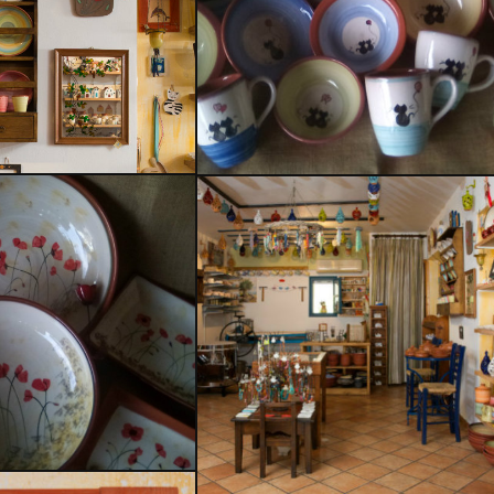
Δελφίς
ά Χρήσης
μικά
τα Έργα μας
Κεραμικά Χρήσης
τικείμενα
Κεραμικά