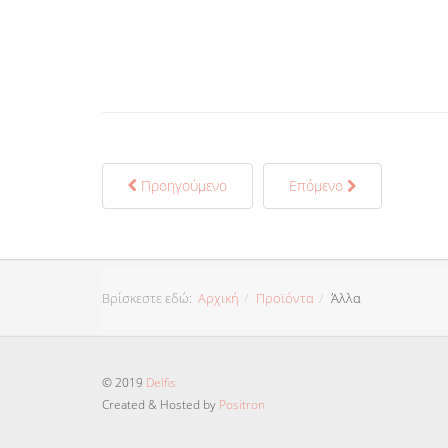
Προηγούμενο
Επόμενο
Βρίσκεστε εδώ:
Αρχική
Προϊόντα
Άλλα
© 2019
Delfis
Created & Hosted by
Positron